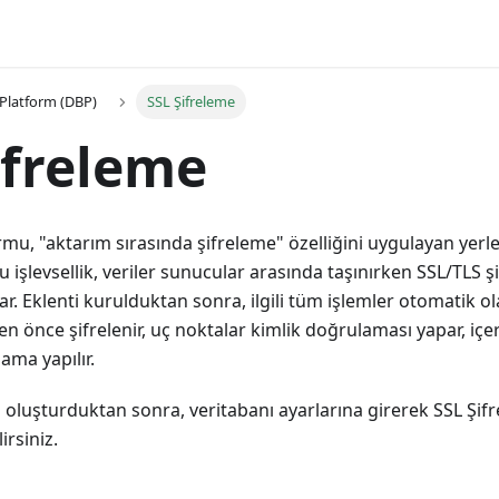
Platform (DBP)
SSL Şifreleme
ifreleme
mu, "aktarım sırasında şifreleme" özelliğini uygulayan yerleş
Bu işlevsellik, veriler sunucular arasında taşınırken SSL/TLS şif
. Eklenti kurulduktan sonra, ilgili tüm işlemler otomatik ola
n önce şifrelenir, uç noktalar kimlik doğrulaması yapar, içer
ama yapılır.
ı oluşturduktan sonra, veritabanı ayarlarına girerek SSL Şif
irsiniz.