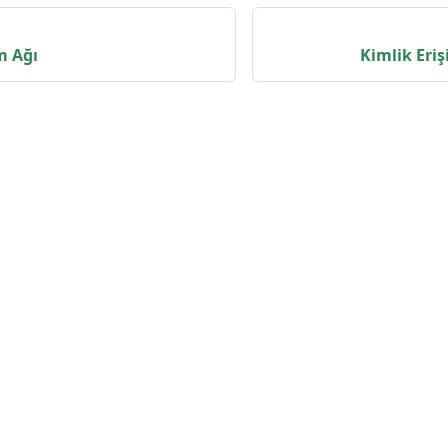
m Ağı
Kimlik Eri