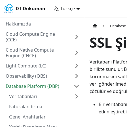
DT Döküman
Türkçe
Hakkımızda
Database 
Cloud Compute Engine
SSL Ş
(CCE)
Cloud Native Compute
Engine (CNCE)
Veritabanı Platfor
Light Compute (LC)
birlikte sunulur. 
Observability (OBS)
korunmasını sağlar
veri gönderilmede
Database Platform (DBP)
çözülür ve doğrul
Veritabanları
Bir veritaban
Faturalandırma
etkinleştirebil
Genel Anahtarlar