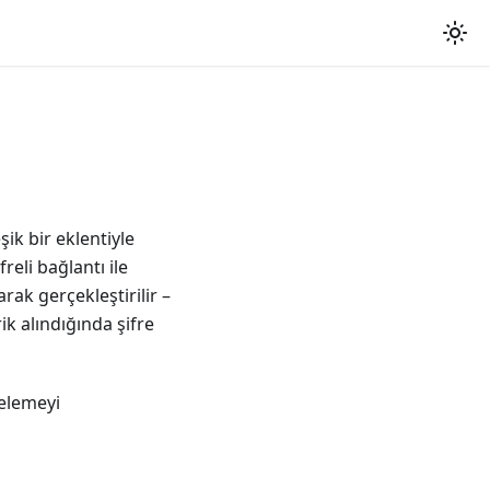
ik bir eklentiyle
reli bağlantı ile
rak gerçekleştirilir –
ik alındığında şifre
relemeyi