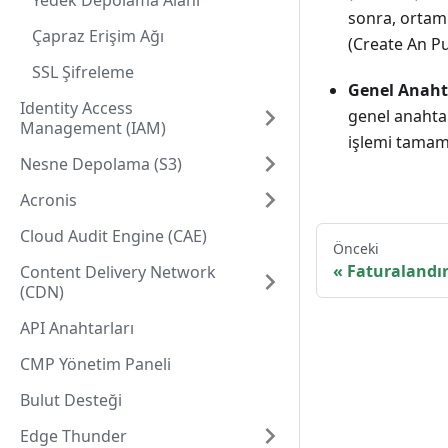
Yedek Depolama Alanı
sonra, ortamı
Çapraz Erişim Ağı
(Create An Pu
SSL Şifreleme
Genel Anahta
Identity Access
genel anahtar
Management (IAM)
işlemi tamam
Nesne Depolama (S3)
Acronis
Cloud Audit Engine (CAE)
Önceki
Faturalandı
Content Delivery Network
(CDN)
API Anahtarları
CMP Yönetim Paneli
Bulut Desteği
Edge Thunder