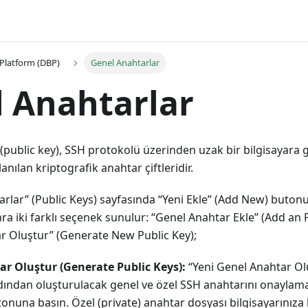
Platform (DBP)
Genel Anahtarlar
 Anahtarlar
(public key), SSH protokolü üzerinden uzak bir bilgisayara 
anılan kriptografik anahtar çiftleridir.
rlar” (Public Keys) sayfasında “Yeni Ekle” (Add New) butonun
ra iki farklı seçenek sunulur: “Genel Anahtar Ekle” (Add an P
r Oluştur” (Generate New Public Key);
r Oluştur (Generate Public Keys):
“Yeni Genel Anahtar O
rdından oluşturulacak genel ve özel SSH anahtarını onaylama
onuna basın. Özel (private) anahtar dosyası bilgisayarınıza 