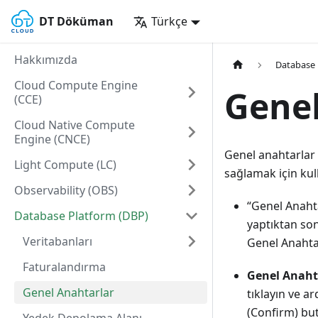
DT Döküman
Türkçe
Hakkımızda
Database 
Cloud Compute Engine
Genel
(CCE)
Cloud Native Compute
Engine (CNCE)
Genel anahtarlar 
Light Compute (LC)
sağlamak için kull
Observability (OBS)
“Genel Anahta
Database Platform (DBP)
yaptıktan son
Veritabanları
Genel Anahta
Faturalandırma
Genel Anahta
Genel Anahtarlar
tıklayın ve a
(Confirm) but