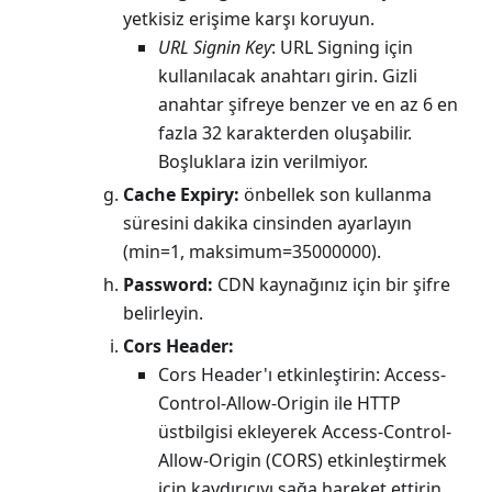
yetkisiz erişime karşı koruyun.
URL Signin Key
: URL Signing için
kullanılacak anahtarı girin. Gizli
anahtar şifreye benzer ve en az 6 en
fazla 32 karakterden oluşabilir.
Boşluklara izin verilmiyor.
Cache Expiry:
önbellek son kullanma
süresini dakika cinsinden ayarlayın
(min=1, maksimum=35000000).
Password:
CDN kaynağınız için bir şifre
belirleyin.
Cors Header:
Cors Header'ı etkinleştirin: Access-
Control-Allow-Origin ile HTTP
üstbilgisi ekleyerek Access-Control-
Allow-Origin (CORS) etkinleştirmek
için kaydırıcıyı sağa hareket ettirin.