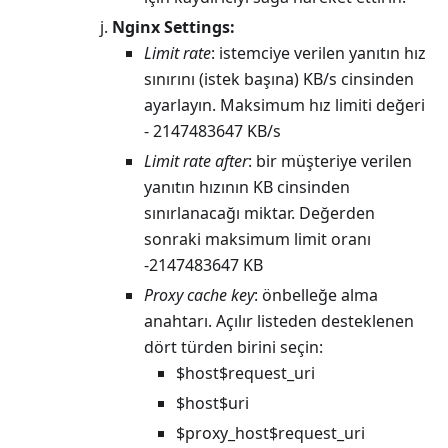
Nginx Settings:
Limit rate
: istemciye verilen yanıtın hız
sınırını (istek başına) KB/s cinsinden
ayarlayın. Maksimum hız limiti değeri
- 2147483647 KB/s
Limit rate after
: bir müşteriye verilen
yanıtın hızının KB cinsinden
sınırlanacağı miktar. Değerden
sonraki maksimum limit oranı
-2147483647 KB
Proxy cache key
: önbelleğe alma
anahtarı. Açılır listeden desteklenen
dört türden birini seçin:
$host$request_uri
$host$uri
$proxy_host$request_uri